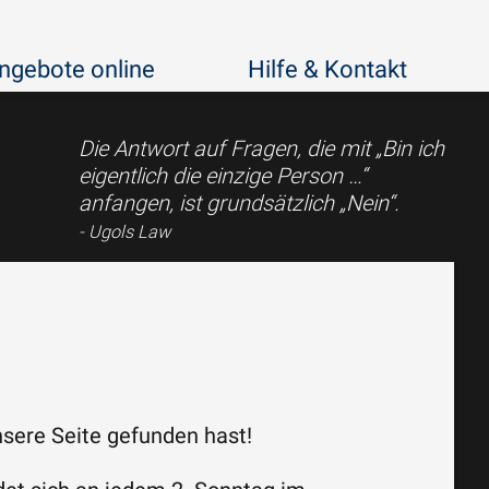
ngebote online
Hilfe & Kontakt
Die Antwort auf Fragen, die mit „Bin ich
eigentlich die einzige Person …“
anfangen, ist grundsätzlich „Nein“.
Ugols Law
nsere Seite gefunden hast!